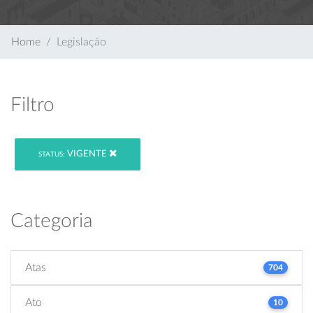
Home
Legislação
Filtro
VIGENTE
STATUS:
Categoria
Atas
704
Ato
10