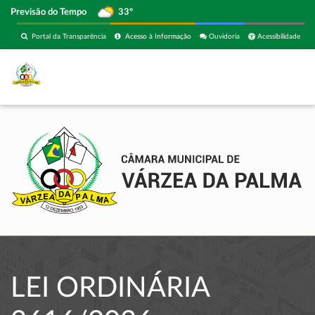
Previsão do Tempo
33º
Portal da Transparência
Acesso à Informação
Ouvidoria
Acessibilidade
LEI ORDINÁRIA