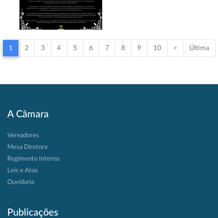
1
2
3
4
5
6
7
8
9
10
>
Última
A Câmara
Vereadores
Mesa Diretora
Regimento Interno
Leis e Atos
Ouvidoria
Publicações