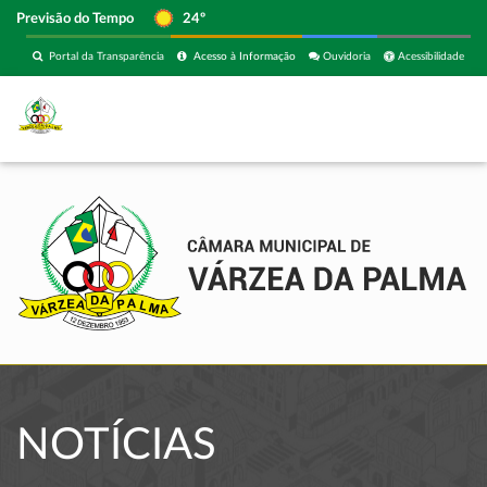
Previsão do Tempo
24º
Portal da Transparência
Acesso à Informação
Ouvidoria
Acessibilidade
NOTÍCIAS