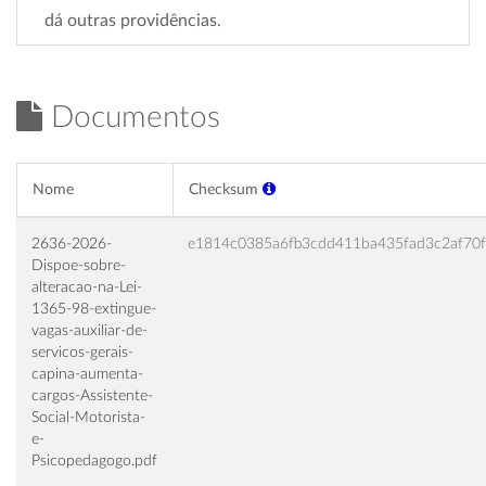
dá outras providências.
Documentos
Nome
Checksum
2636-2026-
e1814c0385a6fb3cdd411ba435fad3c2af70
Dispoe-sobre-
alteracao-na-Lei-
1365-98-extingue-
vagas-auxiliar-de-
servicos-gerais-
capina-aumenta-
cargos-Assistente-
Social-Motorista-
e-
Psicopedagogo.pdf