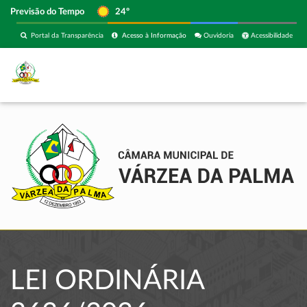
Previsão do Tempo
24º
Portal da Transparência
Acesso à Informação
Ouvidoria
Acessibilidade
LEI ORDINÁRIA