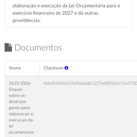
elaboração e execução da Lei Orçamentária para o
exercício financeiro de 2027 e dá outras
providências.
Documentos
Nome
Checksum
2633-2026-
4bba9a904a519a9aafa8b1227ed805b2c51e573
Dispoe-
sobre-as-
diretrizes-
gerais-para-
elaboracao-e-
execucao-da-
lei-
orcamentaria-