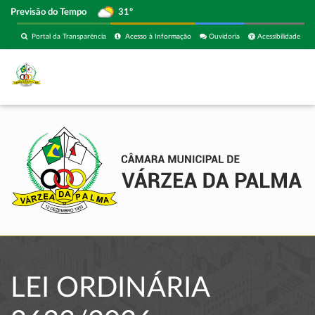
Previsão do Tempo
31º
Portal da Transparência
Acesso à Informação
Ouvidoria
Acessibilidade
LEI ORDINÁRIA