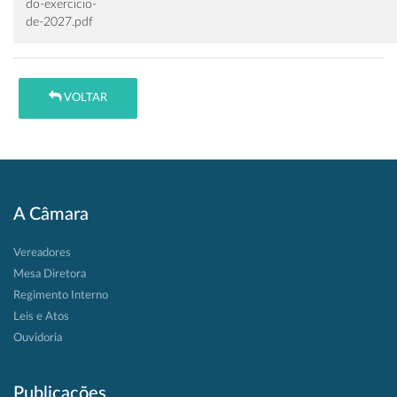
do-exercicio-
de-2027.pdf
VOLTAR
A Câmara
Vereadores
Mesa Diretora
Regimento Interno
Leis e Atos
Ouvidoria
Publicações