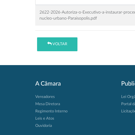
2622-2026-Autoriza-o-Executivo-a-instaurar-proc
nucleo-urbano-Paraisopolis.pdf
VOLTAR
A Câmara
Publ
Vereadores
Lei Org
Mesa Diretora
Portal d
Regimento Interno
Licitaçõ
Leis e Atos
Ouvidoria