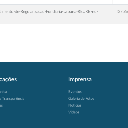
edimento-de-Regularizacao-Fundiaria-Urbana-REURB-no-
f37b5
icações
Imprensa
ânica
Eventos
a Transparência
Galeria de Fotos
es
Notícias
Vídeos