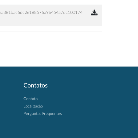
ea381bac6dc2e188576a96454a7dc100174
Contatos
Contato
Localização
Perguntas Frequentes