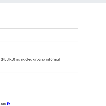
a (REURB) no núcleo urbano informal
ksum