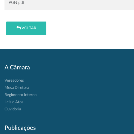
PGN.pdf
VOLTAR
A Câmara
Vereadores
Mesa Diretora
Regimento Interno
Leis e Atos
Ouvidoria
Publicações