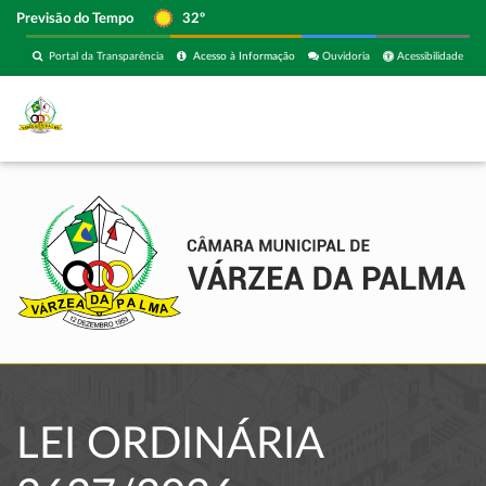
Previsão do Tempo
32º
Portal da Transparência
Acesso à Informação
Ouvidoria
Acessibilidade
LEI ORDINÁRIA