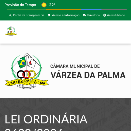
Previsão do Tempo
22º
Portal da Transparência
Acesso à Informação
Ouvidoria
Acessibilidade
LEI ORDINÁRIA