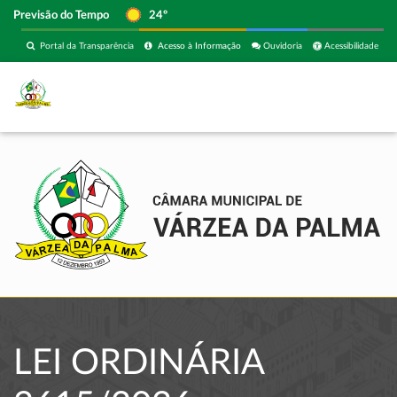
Previsão do Tempo
24º
Portal da Transparência
Acesso à Informação
Ouvidoria
Acessibilidade
LEI ORDINÁRIA