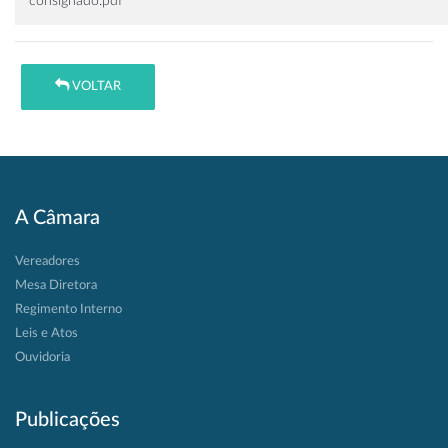
consignado.pdf
VOLTAR
A Câmara
Vereadores
Mesa Diretora
Regimento Interno
Leis e Atos
Ouvidoria
Publicações