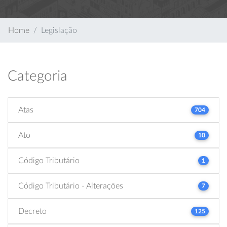
Home
Legislação
Categoria
Atas
704
Ato
10
Código Tributário
1
Código Tributário - Alterações
7
Decreto
125