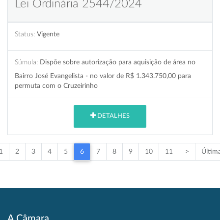
Lei Ordinária 2544/2024
Status:
Vigente
Súmula:
Dispõe sobre autorização para aquisição de área no
Bairro José Evangelista - no valor de R$ 1.343.750,00 para
permuta com o Cruzeirinho
DETALHES
1
2
3
4
5
6
7
8
9
10
11
>
Últim
A Câmara