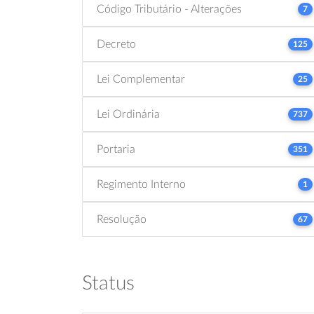
Código Tributário - Alterações
7
Decreto
125
Lei Complementar
25
Lei Ordinária
737
Portaria
351
Regimento Interno
1
Resolução
67
Status