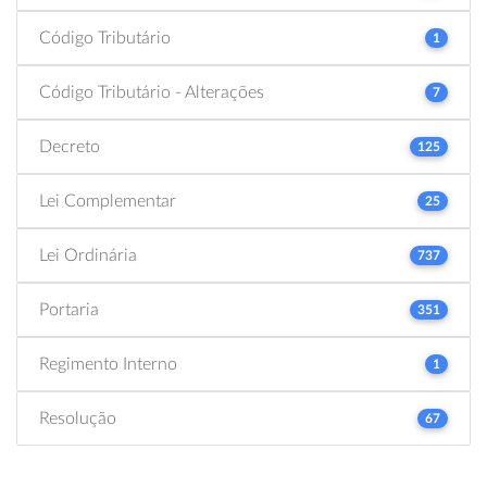
Código Tributário
1
Código Tributário - Alterações
7
Decreto
125
Lei Complementar
25
Lei Ordinária
737
Portaria
351
Regimento Interno
1
Resolução
67