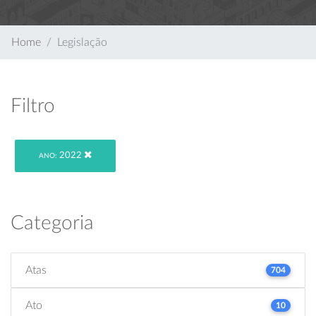
Home
Legislação
Filtro
2022
ANO:
Categoria
Atas
704
Ato
10