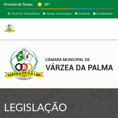
Previsão do Tempo
35º
Portal da Transparência
Acesso à Informação
Ouvidoria
Acessibilidade
LEGISLAÇÃO