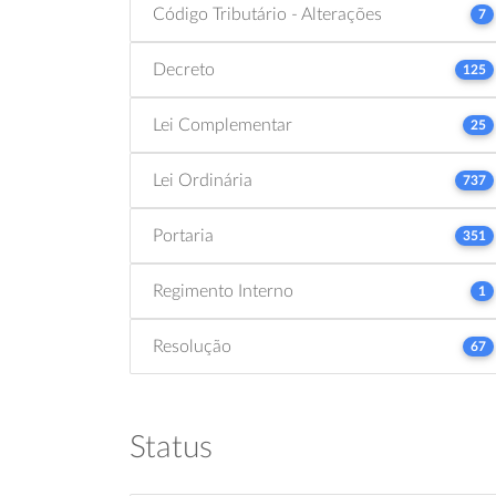
Código Tributário - Alterações
7
Decreto
125
Lei Complementar
25
Lei Ordinária
737
Portaria
351
Regimento Interno
1
Resolução
67
Status