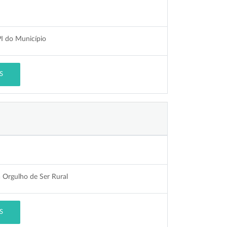
PI do Município
S
 Orgulho de Ser Rural
S