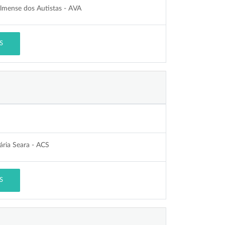
almense dos Autistas - AVA
S
ária Seara - ACS
S