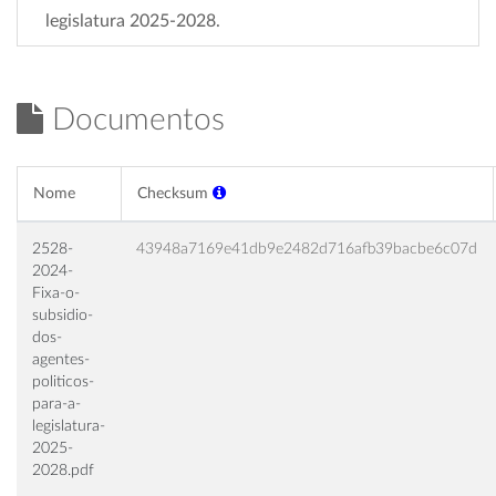
legislatura 2025-2028.
Documentos
Nome
Checksum
2528-
43948a7169e41db9e2482d716afb39bacbe6c07d
2024-
Fixa-o-
subsidio-
dos-
agentes-
politicos-
para-a-
legislatura-
2025-
2028.pdf