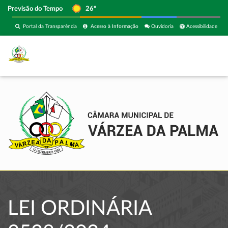
Previsão do Tempo
26º
Portal da Transparência
Acesso à Informação
Ouvidoria
Acessibilidade
LEI ORDINÁRIA