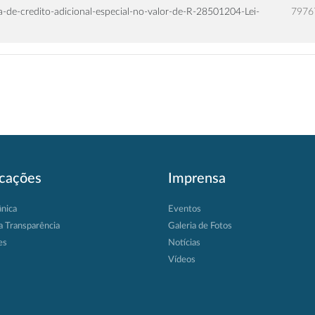
-de-credito-adicional-especial-no-valor-de-R-28501204-Lei-
7976
icações
Imprensa
ânica
Eventos
a Transparência
Galeria de Fotos
es
Notícias
Vídeos