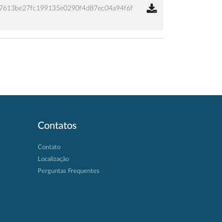
7613be27fc199135e0290f4d87ec04a94f6f
Contatos
Contato
Localização
Perguntas Frequentes