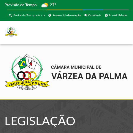
Previsão do Tempo
27º
Portal da Transparência
Acesso à Informação
Ouvidoria
Acessibilidade
LEGISLAÇÃO