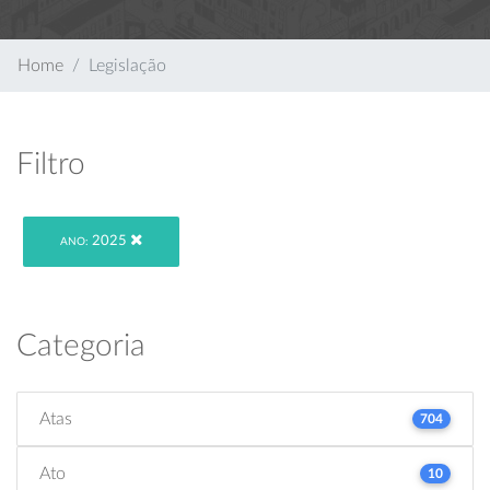
Home
Legislação
Filtro
2025
ANO:
Categoria
Atas
704
Ato
10