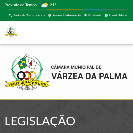
Previsão do Tempo
21º
Portal da Transparência
Acesso à Informação
Ouvidoria
Acessibilidade
LEGISLAÇÃO