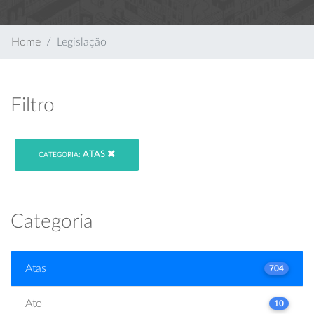
Home
Legislação
Filtro
ATAS
CATEGORIA:
Categoria
Atas
704
Ato
10