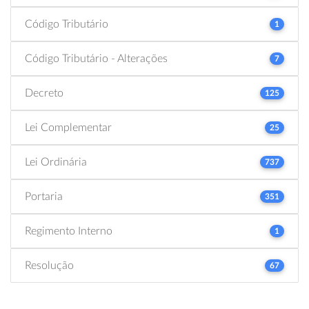
Código Tributário
1
Código Tributário - Alterações
7
Decreto
125
Lei Complementar
25
Lei Ordinária
737
Portaria
351
Regimento Interno
1
Resolução
67