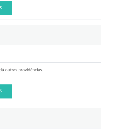
S
á outras providências.
S