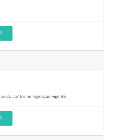
S
irido conforme legislação vigente.
S