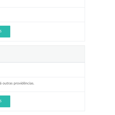
S
 outras providências.
S