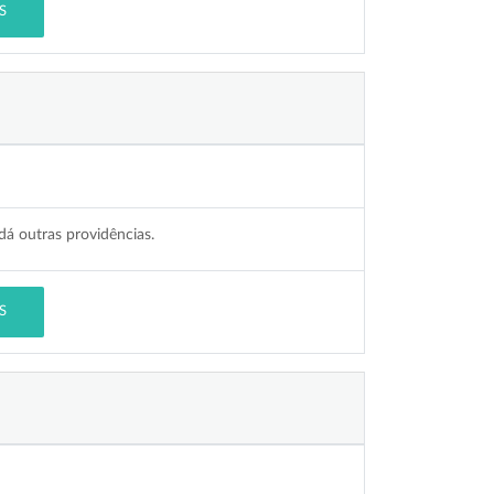
S
á outras providências.
S