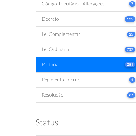
Código Tributário - Alterações
7
Decreto
125
Lei Complementar
25
Lei Ordinária
737
Portaria
351
Regimento Interno
1
Resolução
67
Status