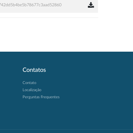
742dd5b4be5b78677c3aad52860
Contatos
Contato
Localização
Perguntas Frequentes