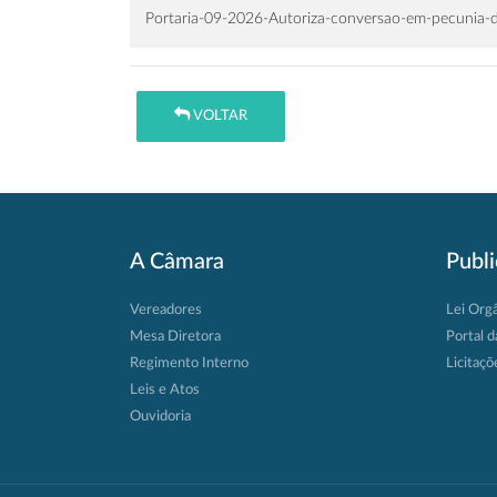
Portaria-09-2026-Autoriza-conversao-em-pecunia-d
VOLTAR
A Câmara
Publ
Vereadores
Lei Org
Mesa Diretora
Portal d
Regimento Interno
Licitaçõ
Leis e Atos
Ouvidoria