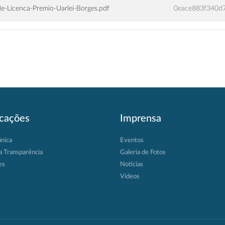
e-Licenca-Premio-Uarlei-Borges.pdf
0eace883f340d
icações
Imprensa
ânica
Eventos
a Transparência
Galeria de Fotos
es
Notícias
Vídeos