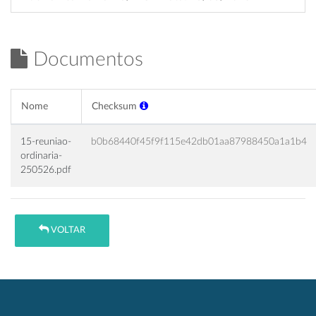
Documentos
Nome
Checksum
15-reuniao-
b0b68440f45f9f115e42db01aa87988450a1a1b4
ordinaria-
250526.pdf
VOLTAR