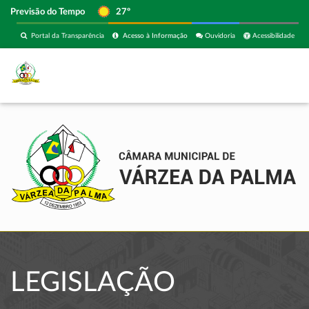
Previsão do Tempo
27º
Portal da Transparência
Acesso à Informação
Ouvidoria
Acessibilidade
LEGISLAÇÃO