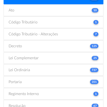
Ato
10
Código Tributário
1
Código Tributário - Alterações
7
Decreto
125
Lei Complementar
25
Lei Ordinária
737
Portaria
351
Regimento Interno
1
Resolução
67