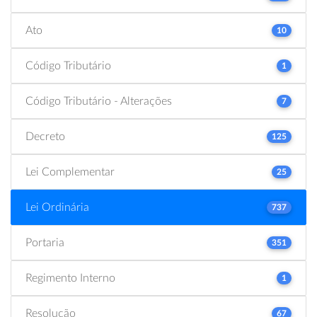
Ato
10
Código Tributário
1
Código Tributário - Alterações
7
Decreto
125
Lei Complementar
25
Lei Ordinária
737
Portaria
351
Regimento Interno
1
Resolução
67