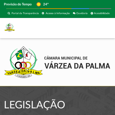
Previsão do Tempo
24º
Portal da Transparência
Acesso à Informação
Ouvidoria
Acessibilidade
LEGISLAÇÃO