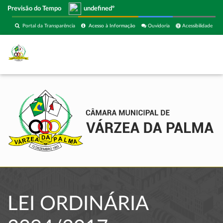
Previsão do Tempo
undefinedº
Portal da Transparência
Acesso à Informação
Ouvidoria
Acessibilidade
LEI ORDINÁRIA