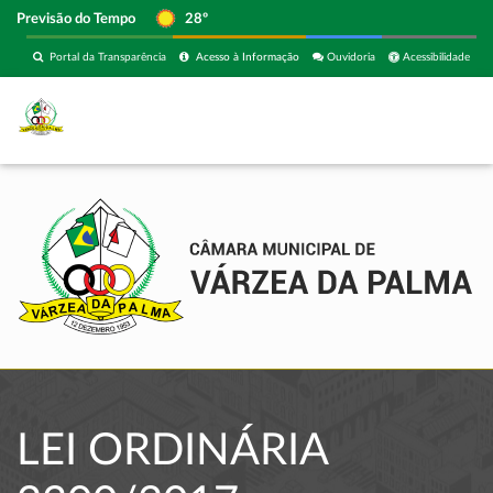
Previsão do Tempo
28º
Portal da Transparência
Acesso à Informação
Ouvidoria
Acessibilidade
LEI ORDINÁRIA