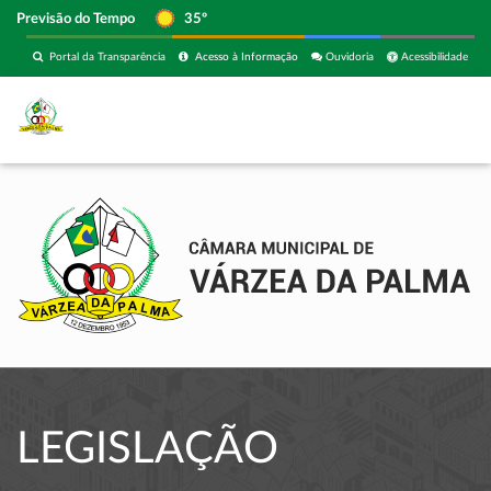
Previsão do Tempo
35º
Portal da Transparência
Acesso à Informação
Ouvidoria
Acessibilidade
LEGISLAÇÃO