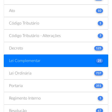
Ato
10
Código Tributário
1
Código Tributário - Alterações
7
Decreto
125
Lei Complementar
25
Lei Ordinária
737
Portaria
351
Regimento Interno
1
Resolução
67