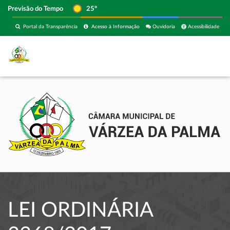
Previsão do Tempo
25º
Portal da Transparência
Acesso à Informação
Ouvidoria
Acessibilidade
LEI ORDINÁRIA