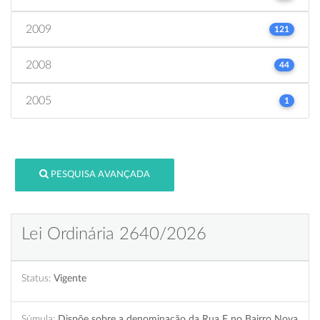
2009
121
2008
44
2005
1
PESQUISA AVANÇADA
Lei Ordinária 2640/2026
Status:
Vigente
Súmula:
Dispõe sobre a denominação da Rua F no Bairro Nova