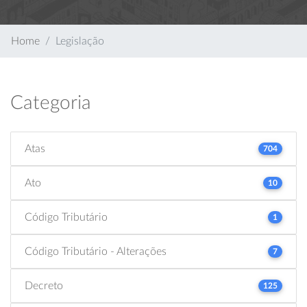
Home
Legislação
Categoria
Atas
704
Ato
10
Código Tributário
1
Código Tributário - Alterações
7
Decreto
125