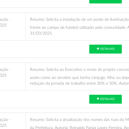
ação -
Resumo:
Solicita a instalação de um poste de iluminação
025
frente ao campo de futebol utilizado pela comunidade. A
31/03/2025.
DETALHES
ação -
Resumo:
Solicita ao Executivo o envio de projeto conced
025
assim como ao servidor que tenha cônjuge, filho ou dep
redução da jornada de trabalho entre 30% e 50%. Autori
DETALHES
ação -
Resumo:
Solicita a atualização dos nomes das ruas do M
025
da Prefeitura. Autoria: Reinaldo Farias Lopes Ferreira.