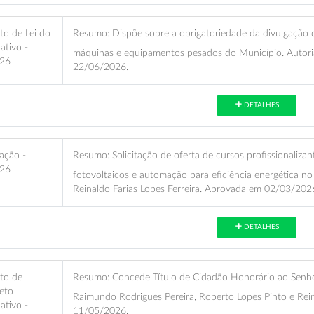
to de Lei do
Resumo:
Dispõe sobre a obrigatoriedade da divulgação 
lativo -
máquinas e equipamentos pesados do Município. Autoria
26
22/06/2026.
DETALHES
ação -
Resumo:
Solicitação de oferta de cursos profissionalizan
26
fotovoltaicos e automação para eficiência energética no
Reinaldo Farias Lopes Ferreira. Aprovada em 02/03/202
DETALHES
eto de
Resumo:
Concede Título de Cidadão Honorário ao Senhor 
eto
Raimundo Rodrigues Pereira, Roberto Lopes Pinto e Rein
lativo -
11/05/2026.