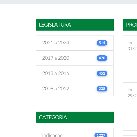
LEGISLATURA
PRO
2021 a 2024
Indic
514
31/2
2017 a 2020
470
2013 a 2016
452
2009 a 2012
238
Indic
29/2
CATEGORIA
Indicação
1227