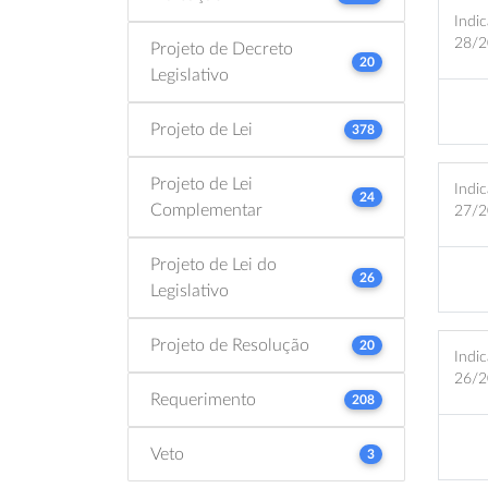
Indic
28/2
Projeto de Decreto
20
Legislativo
Projeto de Lei
378
Projeto de Lei
Indic
24
Complementar
27/2
Projeto de Lei do
26
Legislativo
Projeto de Resolução
20
Indic
26/2
Requerimento
208
Veto
3