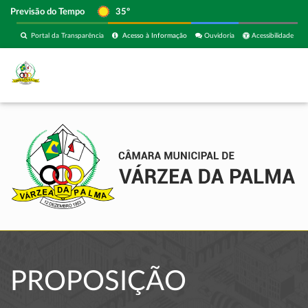
Previsão do Tempo
35º
Portal da Transparência
Acesso à Informação
Ouvidoria
Acessibilidade
PROPOSIÇÃO