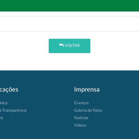
VOLTAR
icações
Imprensa
ânica
Eventos
a Transparência
Galeria de Fotos
es
Notícias
Vídeos