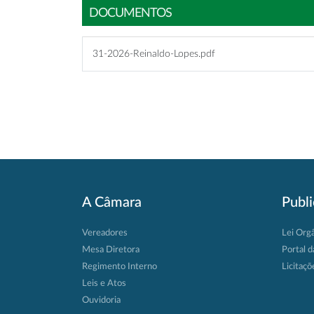
DOCUMENTOS
31-2026-Reinaldo-Lopes.pdf
A Câmara
Publ
Vereadores
Lei Org
Mesa Diretora
Portal d
Regimento Interno
Licitaçõ
Leis e Atos
Ouvidoria