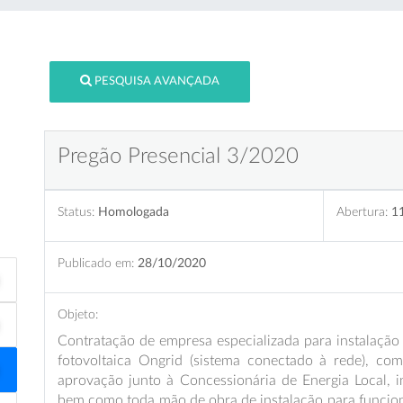
PESQUISA AVANÇADA
Pregão Presencial 3/2020
Status:
Homologada
Abertura:
1
Publicado em:
28/10/2020
Objeto:
Contratação de empresa especializada para instalação 
fotovoltaica Ongrid (sistema conectado à rede), c
aprovação junto à Concessionária de Energia Local, i
bem como toda mão de obra de instalação para funcio