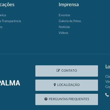
icações
Imprensa
ânica
Eventos
a Transparência
Galeria de Fotos
es
Notícias
Vídeos
Lo
CONTATO
Cla
Vá
LOCALIZAÇÃO
Ce
PERGUNTAS FREQUENTES