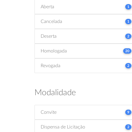
Aberta
1
Cancelada
1
Deserta
2
Homologada
20
Revogada
2
Modalidade
Convite
9
Dispensa de Licitação
2