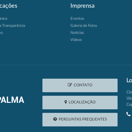
icações
Imprensa
ânica
Eventos
a Transparência
Galeria de Fotos
es
Notícias
Vídeos
Lo
CONTATO
Cla
Vá
LOCALIZAÇÃO
Ce
PERGUNTAS FREQUENTES