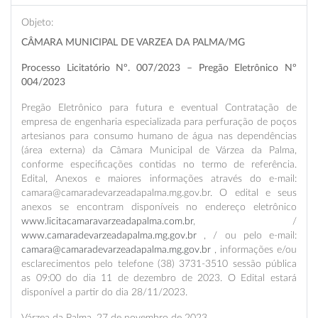
Objeto:
CÂMARA MUNICIPAL DE VARZEA DA PALMA/MG
Processo Licitatório Nº. 007/2023 – Pregão Eletrônico Nº
004/2023
Pregão Eletrônico para futura e eventual Contratação de
empresa de engenharia especializada para perfuração de poços
artesianos para consumo humano de água nas dependências
(área externa) da Câmara Municipal de Várzea da Palma,
conforme especificações contidas no termo de referência.
Edital, Anexos e maiores informações através do e-mail:
camara@camaradevarzeadapalma.mg.gov.br. O edital e seus
anexos se encontram disponíveis no endereço eletrônico
www.licitacamaravarzeadapalma.com.br
, /
www.camaradevarzeadapalma.mg.gov.br
, / ou pelo e-mail:
camara@camaradevarzeadapalma.mg.gov.br
, informações e/ou
esclarecimentos pelo telefone (38) 3731-3510 sessão pública
as 09:00 do dia 11 de dezembro de 2023. O Edital estará
disponível a partir do dia 28/11/2023.
Várzea da Palma, 27 de novembro de 2023.