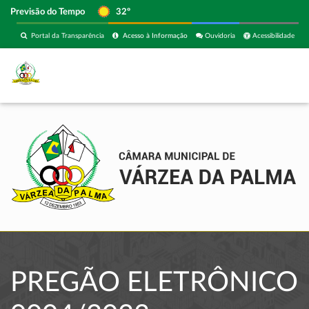
Previsão do Tempo
32º
Portal da Transparência
Acesso à Informação
Ouvidoria
Acessibilidade
PREGÃO ELETRÔNICO