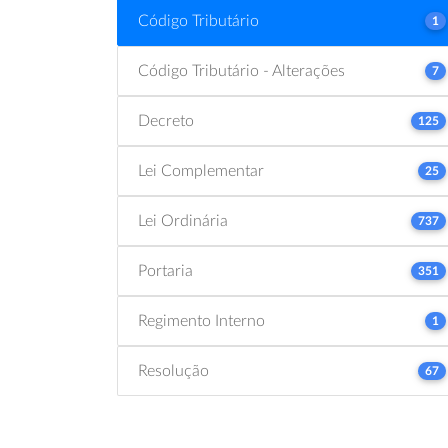
Código Tributário
1
Código Tributário - Alterações
7
Decreto
125
Lei Complementar
25
Lei Ordinária
737
Portaria
351
Regimento Interno
1
Resolução
67