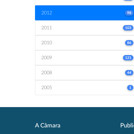
2012
98
2011
103
2010
86
2009
121
2008
44
2005
1
A Câmara
Publ