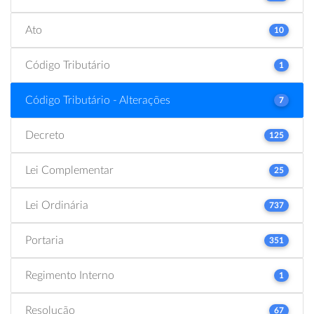
Ato
10
Código Tributário
1
Código Tributário - Alterações
7
Decreto
125
Lei Complementar
25
Lei Ordinária
737
Portaria
351
Regimento Interno
1
Resolução
67