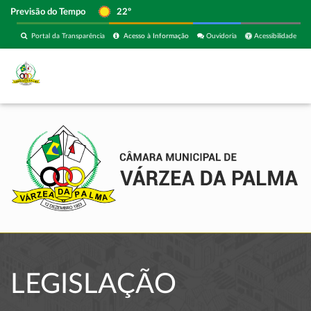
Previsão do Tempo
22º
Portal da Transparência
Acesso à Informação
Ouvidoria
Acessibilidade
LEGISLAÇÃO