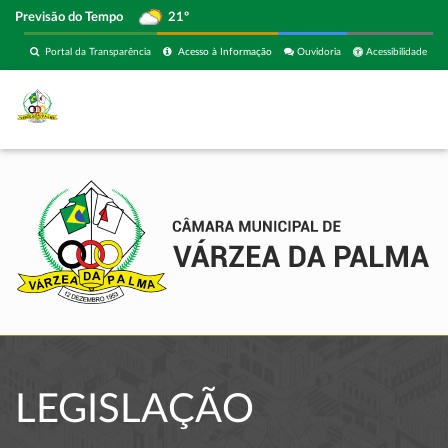
Previsão do Tempo
21º
Portal da Transparência
Acesso à Informação
Ouvidoria
Acessibilidade
LEGISLAÇÃO