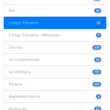
Ato
10
Código Tributário
1
Código Tributário - Alterações
7
Decreto
125
Lei Complementar
25
Lei Ordinária
737
Portaria
351
Regimento Interno
1
Resolução
67