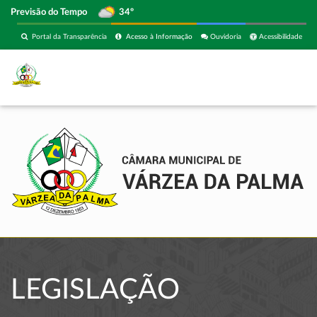
Previsão do Tempo
34º
Portal da Transparência
Acesso à Informação
Ouvidoria
Acessibilidade
LEGISLAÇÃO