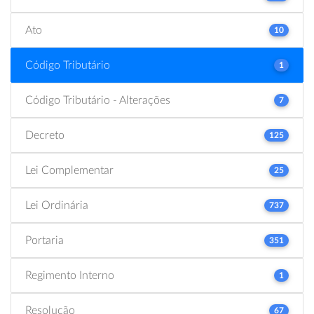
Ato
10
Código Tributário
1
Código Tributário - Alterações
7
Decreto
125
Lei Complementar
25
Lei Ordinária
737
Portaria
351
Regimento Interno
1
Resolução
67