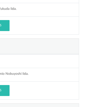
ukuda Iida.
S
nio Nobuyoshi Iida.
S