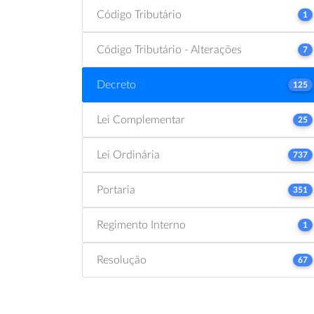
Código Tributário
1
Código Tributário - Alterações
7
Decreto
125
Lei Complementar
25
Lei Ordinária
737
Portaria
351
Regimento Interno
1
Resolução
67