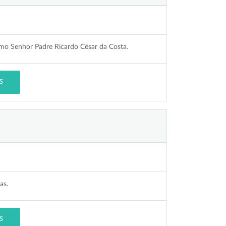
mo Senhor Padre Ricardo César da Costa.
S
as.
S