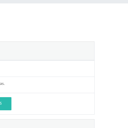
as.
S