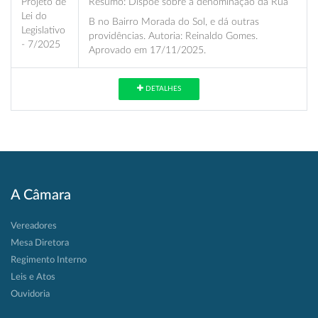
Projeto de
Resumo:
Dispõe sobre a denominação da Rua
Lei do
B no Bairro Morada do Sol, e dá outras
Legislativo
providências. Autoria: Reinaldo Gomes.
- 7/2025
Aprovado em 17/11/2025.
DETALHES
A Câmara
Vereadores
Mesa Diretora
Regimento Interno
Leis e Atos
Ouvidoria