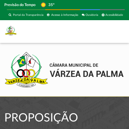
Previsão do Tempo
35º
Portal da Transparência
Acesso à Informação
Ouvidoria
Acessibilidade
PROPOSIÇÃO