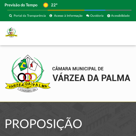
Previsão do Tempo
22º
Portal da Transparência
Acesso à Informação
Ouvidoria
Acessibilidade
PROPOSIÇÃO