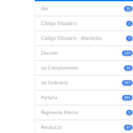
Ato
10
Código Tributário
1
Código Tributário - Alterações
7
Decreto
125
Lei Complementar
25
Lei Ordinária
737
Portaria
351
Regimento Interno
1
Resolução
67