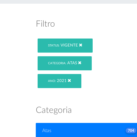
Filtro
VIGENTE
STATUS:
ATAS
CATEGORIA:
2021
ANO:
Categoria
Atas
704