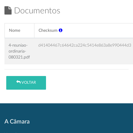
Documentos
Nome
Checksum
4-reuniao-
d41404467c64642ca224c5414e863a8e990444d3
ordinaria-
080321.pdf
VOLTAR
A Câmara