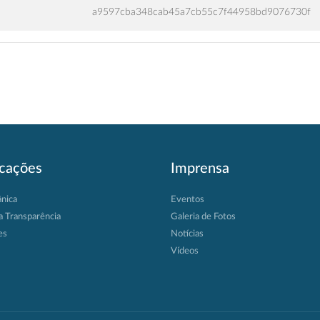
a9597cba348cab45a7cb55c7f44958bd9076730f
icações
Imprensa
ânica
Eventos
a Transparência
Galeria de Fotos
es
Notícias
Vídeos