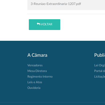
3-Reuniao-Extraordinaria-1207.pdf
VOLTAR
A Câmara
Publ
Vereadores
Lei Org
Mesa Diretora
Portal d
Regimento Interno
Licitaçõ
Leis e Atos
Ouvidoria