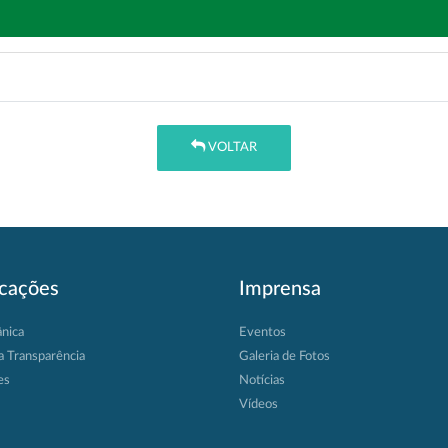
VOLTAR
icações
Imprensa
ânica
Eventos
a Transparência
Galeria de Fotos
es
Notícias
Vídeos