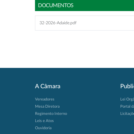
DOCUMENTOS
32-2026-Adaide.pdf
A Câmara
Publ
Vereadores
Lei Org
Mesa Diretora
Portal d
Regimento Interno
Licitaçõ
Leis e Atos
Ouvidoria