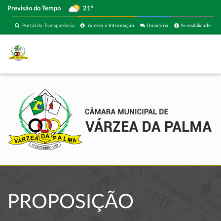
Previsão do Tempo
21º
Portal da Transparência
Acesso à Informação
Ouvidoria
Acessibilidade
PROPOSIÇÃO