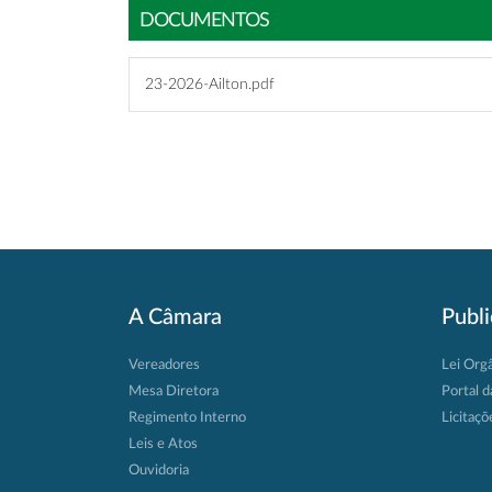
DOCUMENTOS
23-2026-Ailton.pdf
A Câmara
Publ
Vereadores
Lei Org
Mesa Diretora
Portal d
Regimento Interno
Licitaçõ
Leis e Atos
Ouvidoria