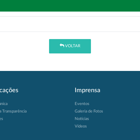
VOLTAR
icações
Imprensa
ânica
Eventos
a Transparência
Galeria de Fotos
es
Notícias
Vídeos