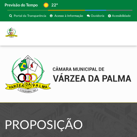
Previsão do Tempo
22º
Portal da Transparência
Acesso à Informação
Ouvidoria
Acessibilidade
PROPOSIÇÃO